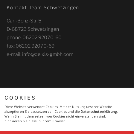
Kontakt Team Schwetzingen
Carl-Benz-Str. 5
D-68723 Schwetzingen
phone: 06202 92070-60
fax: 06202 92070-69
e-mail: info@deixis-gmbh.com
COOKIES
Diese Website verwendet Cookies. Mit der Nutzung unserer Website
akzeptieren Sie das setzen von Cookies und die
Datenschutzerklärung
.
Wenn Sie mit dem setzen von Cookies nicht einverstanden sind,
blockieren Sie diese in Ihrem Browser.