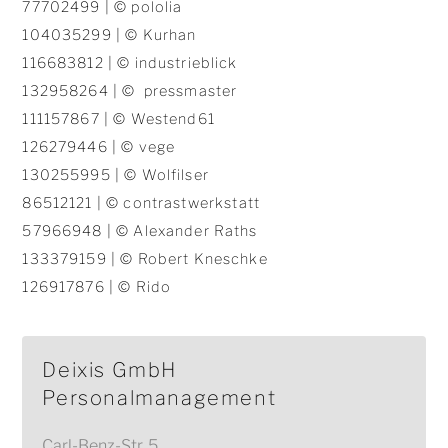
77702499 | © pololia
104035299 | © Kurhan
116683812 | © industrieblick
132958264 | © pressmaster
111157867 | © Westend61
126279446 | © vege
130255995 | © Wolfilser
86512121 |
© contrastwerkstatt
57966948 | © Alexander Raths
133379159 | © Robert Kneschke
126917876 | © Rido
Deixis GmbH
Personalmanagement
Carl-Benz-Str. 5