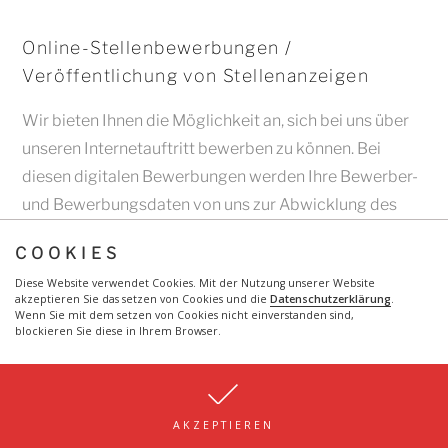
Online-Stellenbewerbungen /
Veröffentlichung von Stellenanzeigen
Wir bieten Ihnen die Möglichkeit an, sich bei uns über
unseren Internetauftritt bewerben zu können. Bei
diesen digitalen Bewerbungen werden Ihre Bewerber-
und Bewerbungsdaten von uns zur Abwicklung des
Bewerbungsverfahrens elektronisch erhoben und
COOKIES
verarbeitet.
Diese Website verwendet Cookies. Mit der Nutzung unserer Website
akzeptieren Sie das setzen von Cookies und die
Datenschutzerklärung
.
Wenn Sie mit dem setzen von Cookies nicht einverstanden sind,
Rechtsgrundlage für diese Verarbeitung ist § 26 Abs. 1
blockieren Sie diese in Ihrem Browser.
S. 1 BDSG i.V.m. Art. 88 Abs. 1 DSGVO.
Sofern nach dem Bewerbungsverfahren ein
AKZEPTIEREN
Arbeitsvertrag geschlossen wird, speichern wir Ihre