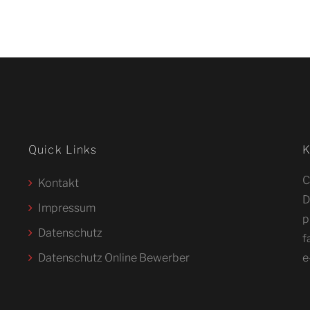
Quick Links
K
C
Kontakt
D
Impressum
p
Datenschutz
f
Datenschutz Online Bewerber
e