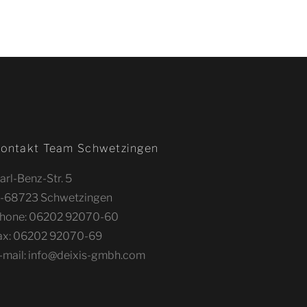
ontakt Team Schwetzingen
arl-Benz-Str. 5
-68723 Schwetzingen
hone: 06202 92070-60
ax: 06202 92070-69
-mail: info@deixis-gmbh.com