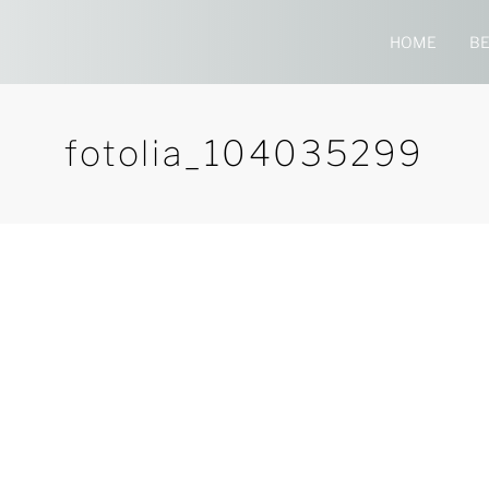
HOME
B
fotolia_104035299